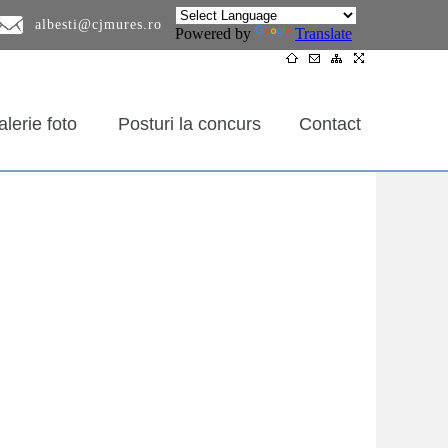
albesti@cjmures.ro
Powered by
Translate
lerie foto
Posturi la concurs
Contact