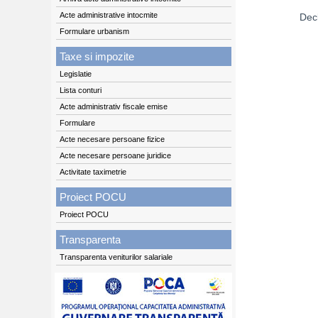
Acte administrative intocmite
Decl
Formulare urbanism
Taxe si impozite
Legislatie
Lista conturi
Acte administrativ fiscale emise
Formulare
Acte necesare persoane fizice
Acte necesare persoane juridice
Activitate taximetrie
Proiect POCU
Proiect POCU
Transparenta
Transparenta veniturilor salariale