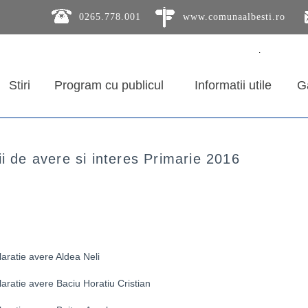
0265.778.001
www.comunaalbesti.ro
Comuna Albesti, Jud. Mures
.
Stiri
Program cu publicul
Informatii utile
Ga
ii de avere si interes Primarie 2016
aratie avere Aldea Neli
aratie avere Baciu Horatiu Cristian