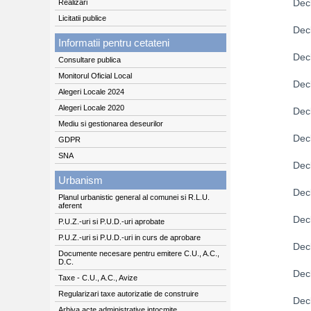
Decl
Realizari
Licitatii publice
Dec
Informatii pentru cetateni
Decl
Consultare publica
Monitorul Oficial Local
Decl
Alegeri Locale 2024
Alegeri Locale 2020
Decl
Mediu si gestionarea deseurilor
Decl
GDPR
SNA
Decl
Urbanism
Decl
Planul urbanistic general al comunei si R.L.U.
aferent
Decl
P.U.Z.-uri si P.U.D.-uri aprobate
P.U.Z.-uri si P.U.D.-uri in curs de aprobare
Decl
Documente necesare pentru emitere C.U., A.C.,
D.C.
Dec
Taxe - C.U., A.C., Avize
Regularizari taxe autorizatie de construire
Decl
Arhiva acte administrative intocmite