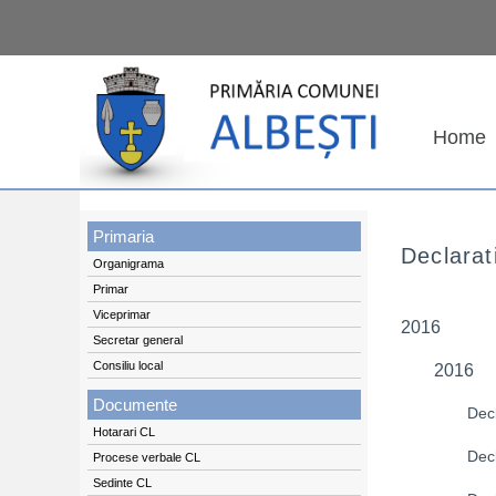
Home
Primaria
Declarat
Organigrama
Primar
Viceprimar
2016
Secretar general
Consiliu local
2016
Documente
Decl
Hotarari CL
Decl
Procese verbale CL
Sedinte CL